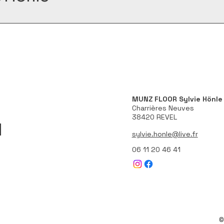
MUNZ FLOOR Sylvie Hönle
Charrières Neuves
38420 REVEL
sylvie.honle@live.fr
06 11 20 46 41
©